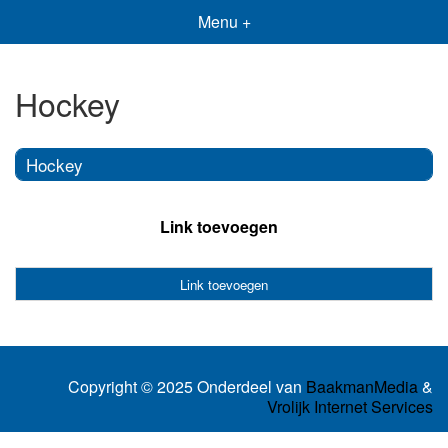
Menu +
Hockey
Hockey
Link toevoegen
Link toevoegen
Copyright © 2025 Onderdeel van
BaakmanMedia
&
Vrolijk Internet Services