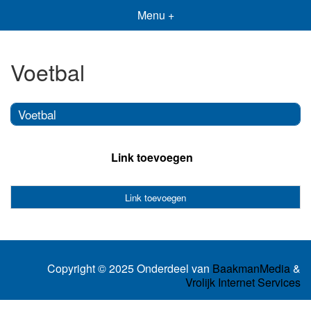
Menu +
Voetbal
Voetbal
Link toevoegen
Link toevoegen
Copyright © 2025 Onderdeel van
BaakmanMedia
&
Vrolijk Internet Services